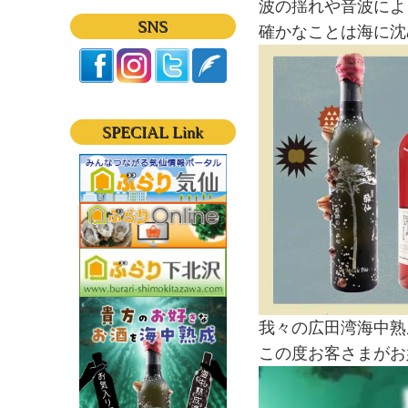
波の揺れや音波によ
SNS
確かなことは海に沈
SPECIAL Link
我々の広田湾海中熟
この度お客さまがお