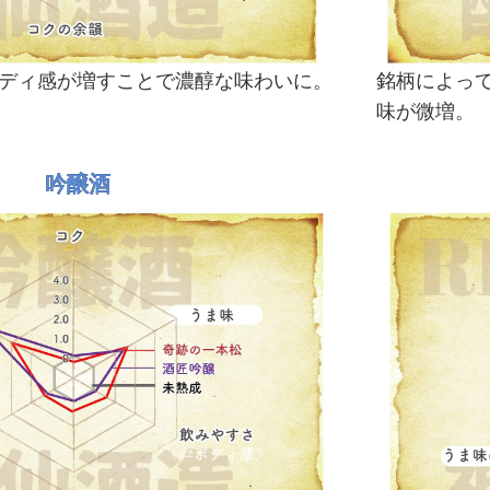
ディ感が増すことで濃醇な味わいに。
銘柄によっ
味が微増。
吟醸酒