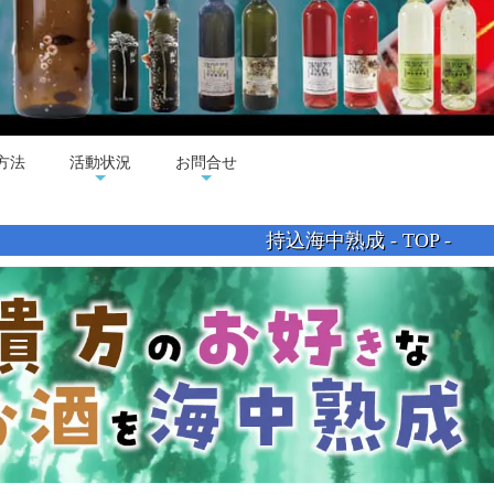
方法
活動状況
お問合せ
持込海中熟成 - TOP -