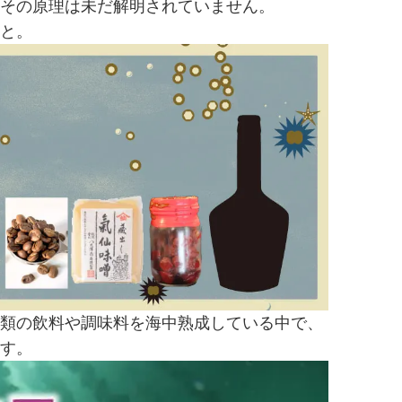
その原理は未だ解明されていません。
と。
類の飲料や調味料を海中熟成している中で、
す。